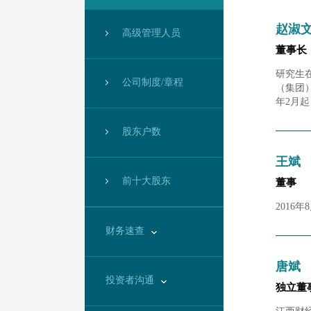
赵淑
高级管理人员
董事长
研究生在
公司制度/章程
（集团
年2月
股东户数
王斌
前十大股东
董事
2016
财务速查
唐斌
投资者沟通
独立董