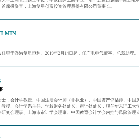
经大学工商管理硕士学位，中欧国际工商学院、清华五道口金融学院EMB
、首席投资官，上海复星创富投资管理股份有限公司董事长。
YI MIN
年曾任职于香港复星恒利。2019年2月14日起，任广电电气董事、总裁助理。
民
事
硕士，会计学教授、中国注册会计师（非执业）、中国资产评估师、中国
、教授、会计学系主任、学校财务处处长、审计处处长，现任华东理工大学
本研究会理事、上海市审计学会理事、中国教育会计学会内控与风险管理