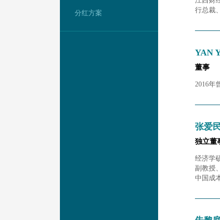
江西财
行总裁
分红方案
YAN 
董事
2016
张爱
独立董
经济学
副教授
中国成