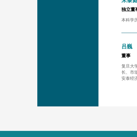
朱黎
独立董
本科学
吕巍
董事
复旦大
长、市
安泰经